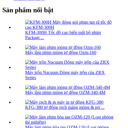
Sản phẩm nổi bật
KFM-300H Tốc độ cao biến mất bộ phim
Packagi ...
Máy làm phim mỏng tự động Ozm-160
Máy trộn Nacuum Dòng máy trộn của ZRX
Series
Máy làm phim mỏng tự động OZM-340-4M
KFG-380 tự động rạch màng mỏng & pri ...
Máy làm phim hòa tan OZM-120 (Loại phòng