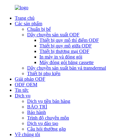
Trang chủ
Các sản phẩm
Chuẩn bị bể
Dây chuyền sản xuất ODF
Thiết bị quy mô thí điểm ODF
Thiết bị quy mô giữa ODF
Thiết bị thương mại ODF
In máy in và đóng gói
Máy đóng gói băng cassette
Dây chuyền sản xuất bản vá transdermal
Thiết bị phụ kiện
Giải pháp ODF
ODF OEM
Tin tức
Dịch vụ
Dịch vụ tiền bán hàng
BẢO TRÌ
Bảo hành
Trình độ chuyên môn
Dịch vụ đào tạo
Câu hỏi thường gặp
Về chúng tôi