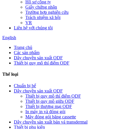
Hồ sơ công ty
Giấy chứng nhận
Trường hợp nghiên cứu
Trách nhiệm xã hội
VR
Liên hệ với chúng tôi
English
Trang chủ
Các sản phẩm
Dây chuyền sản xuất ODF
Thiết bị quy mô thí điểm ODF
Thể loại
Chuẩn bị bể
Dây chuyền sản xuất ODF
Thiết bị quy mô thí điểm ODF
Thiết bị quy mô giữa ODF
Thiết bị thương mại ODF
In máy in và đóng gói
Máy đóng gói băng cassette
Dây chuyền sản xuất bản vá transdermal
Thiết bị phụ kiện