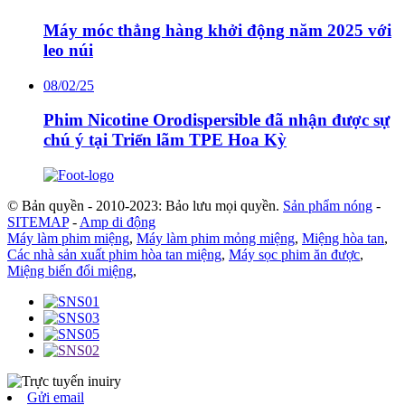
Máy móc thẳng hàng khởi động năm 2025 với
leo núi
08/02/25
Phim Nicotine Orodispersible đã nhận được sự
chú ý tại Triển lãm TPE Hoa Kỳ
© Bản quyền - 2010-2023: Bảo lưu mọi quyền.
Sản phẩm nóng
-
SITEMAP
-
Amp di động
Máy làm phim miệng
,
Máy làm phim mỏng miệng
,
Miệng hòa tan
,
Các nhà sản xuất phim hòa tan miệng
,
Máy sọc phim ăn được
,
Miệng biến đổi miệng
,
Gửi email