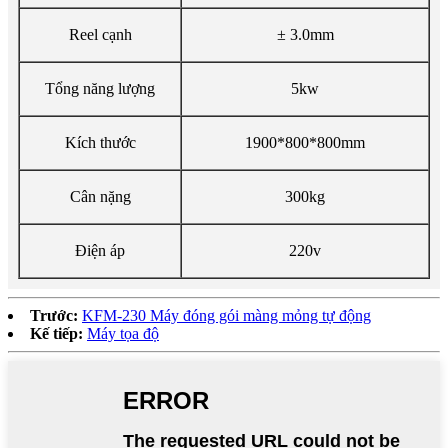
Reel cạnh
± 3.0mm
Tổng năng lượng
5kw
Kích thước
1900*800*800mm
Cân nặng
300kg
Điện áp
220v
Trước:
KFM-230 Máy đóng gói màng mỏng tự động
Kế tiếp:
Máy tọa độ