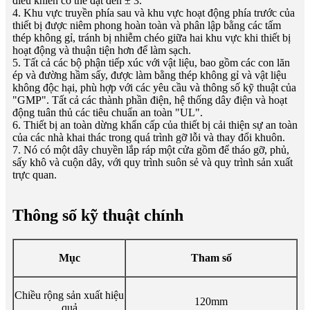
điều khiển có thể đạt đến ± 3.
4. Khu vực truyền phía sau và khu vực hoạt động phía trước của
thiết bị được niêm phong hoàn toàn và phân lập bằng các tấm
thép không gỉ, tránh bị nhiễm chéo giữa hai khu vực khi thiết bị
hoạt động và thuận tiện hơn để làm sạch.
5. Tất cả các bộ phận tiếp xúc với vật liệu, bao gồm các con lăn
ép và đường hầm sấy, được làm bằng thép không gỉ và vật liệu
không độc hại, phù hợp với các yêu cầu và thông số kỹ thuật của
"GMP". Tất cả các thành phần điện, hệ thống dây điện và hoạt
động tuân thủ các tiêu chuẩn an toàn "UL".
6. Thiết bị an toàn dừng khẩn cấp của thiết bị cải thiện sự an toàn
của các nhà khai thác trong quá trình gỡ lỗi và thay đổi khuôn.
7. Nó có một dây chuyền lắp ráp một cửa gồm để tháo gỡ, phủ,
sấy khô và cuộn dây, với quy trình suôn sẻ và quy trình sản xuất
trực quan.
Thông số kỹ thuật chính
Mục
Tham số
Chiều rộng sản xuất hiệu
120mm
quả