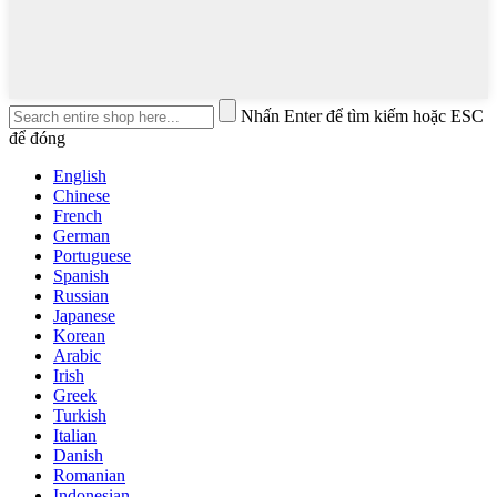
Nhấn Enter để tìm kiếm hoặc ESC
để đóng
English
Chinese
French
German
Portuguese
Spanish
Russian
Japanese
Korean
Arabic
Irish
Greek
Turkish
Italian
Danish
Romanian
Indonesian