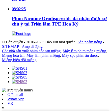
08/02/25
Phim Nicotine Orodispersible đã nhận được sự
chú ý tại Triển lãm TPE Hoa Kỳ
© Bản quyền - 2010-2023: Bảo lưu mọi quyền.
Sản phẩm nóng
-
SITEMAP
-
Amp di động
Các nhà sản xuất phim hòa tan miệng
,
Máy làm phim mỏng miệng
,
Miệng hòa tan
,
Máy làm phim miệng
,
Máy sọc phim ăn được
,
Miệng biến đổi miệng
,
Gửi email
WhatsApp
VR
x