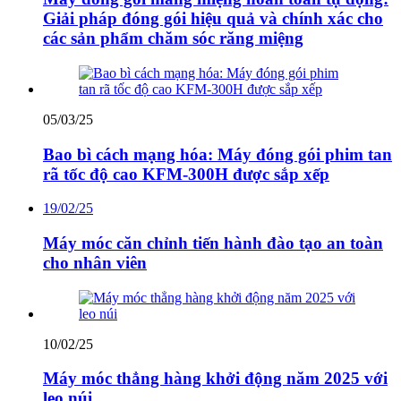
Giải pháp đóng gói hiệu quả và chính xác cho
các sản phẩm chăm sóc răng miệng
05/03/25
Bao bì cách mạng hóa: Máy đóng gói phim tan
rã tốc độ cao KFM-300H được sắp xếp
19/02/25
Máy móc căn chỉnh tiến hành đào tạo an toàn
cho nhân viên
10/02/25
Máy móc thẳng hàng khởi động năm 2025 với
leo núi