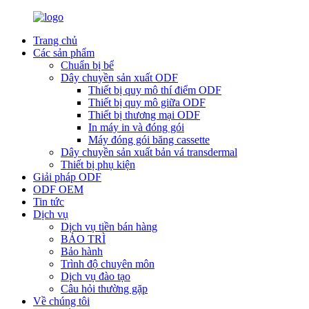
Trang chủ
Các sản phẩm
Chuẩn bị bể
Dây chuyền sản xuất ODF
Thiết bị quy mô thí điểm ODF
Thiết bị quy mô giữa ODF
Thiết bị thương mại ODF
In máy in và đóng gói
Máy đóng gói băng cassette
Dây chuyền sản xuất bản vá transdermal
Thiết bị phụ kiện
Giải pháp ODF
ODF OEM
Tin tức
Dịch vụ
Dịch vụ tiền bán hàng
BẢO TRÌ
Bảo hành
Trình độ chuyên môn
Dịch vụ đào tạo
Câu hỏi thường gặp
Về chúng tôi