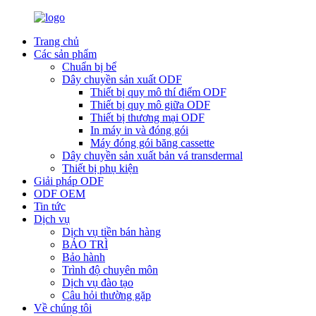
Trang chủ
Các sản phẩm
Chuẩn bị bể
Dây chuyền sản xuất ODF
Thiết bị quy mô thí điểm ODF
Thiết bị quy mô giữa ODF
Thiết bị thương mại ODF
In máy in và đóng gói
Máy đóng gói băng cassette
Dây chuyền sản xuất bản vá transdermal
Thiết bị phụ kiện
Giải pháp ODF
ODF OEM
Tin tức
Dịch vụ
Dịch vụ tiền bán hàng
BẢO TRÌ
Bảo hành
Trình độ chuyên môn
Dịch vụ đào tạo
Câu hỏi thường gặp
Về chúng tôi