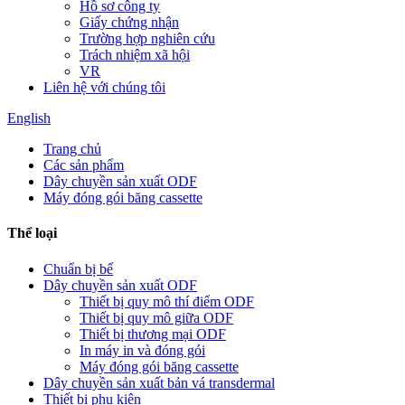
Hồ sơ công ty
Giấy chứng nhận
Trường hợp nghiên cứu
Trách nhiệm xã hội
VR
Liên hệ với chúng tôi
English
Trang chủ
Các sản phẩm
Dây chuyền sản xuất ODF
Máy đóng gói băng cassette
Thể loại
Chuẩn bị bể
Dây chuyền sản xuất ODF
Thiết bị quy mô thí điểm ODF
Thiết bị quy mô giữa ODF
Thiết bị thương mại ODF
In máy in và đóng gói
Máy đóng gói băng cassette
Dây chuyền sản xuất bản vá transdermal
Thiết bị phụ kiện