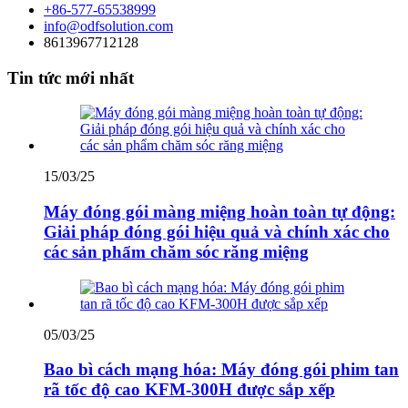
+86-577-65538999
info@odfsolution.com
8613967712128
Tin tức mới nhất
15/03/25
Máy đóng gói màng miệng hoàn toàn tự động:
Giải pháp đóng gói hiệu quả và chính xác cho
các sản phẩm chăm sóc răng miệng
05/03/25
Bao bì cách mạng hóa: Máy đóng gói phim tan
rã tốc độ cao KFM-300H được sắp xếp