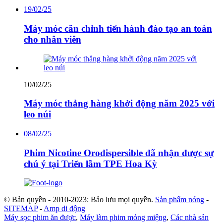
19/02/25
Máy móc căn chỉnh tiến hành đào tạo an toàn
cho nhân viên
10/02/25
Máy móc thẳng hàng khởi động năm 2025 với
leo núi
08/02/25
Phim Nicotine Orodispersible đã nhận được sự
chú ý tại Triển lãm TPE Hoa Kỳ
© Bản quyền - 2010-2023: Bảo lưu mọi quyền.
Sản phẩm nóng
-
SITEMAP
-
Amp di động
Máy sọc phim ăn được
,
Máy làm phim mỏng miệng
,
Các nhà sản