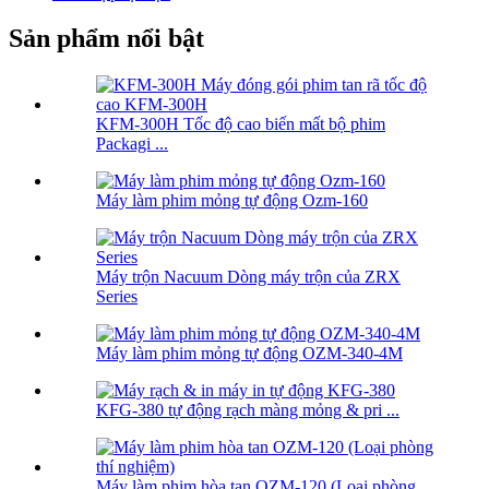
Sản phẩm nổi bật
KFM-300H Tốc độ cao biến mất bộ phim
Packagi ...
Máy làm phim mỏng tự động Ozm-160
Máy trộn Nacuum Dòng máy trộn của ZRX
Series
Máy làm phim mỏng tự động OZM-340-4M
KFG-380 tự động rạch màng mỏng & pri ...
Máy làm phim hòa tan OZM-120 (Loại phòng