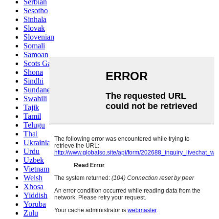
Serbian
Sesotho
Sinhala
Slovak
Slovenian
Somali
Samoan
Scots Gaelic
Shona
Sindhi
Sundanese
Swahili
Tajik
Tamil
Telugu
Thai
Ukrainian
Urdu
Uzbek
Vietnamese
Welsh
Xhosa
Yiddish
Yoruba
Zulu