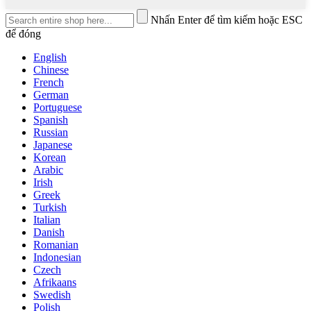
Nhấn Enter để tìm kiếm hoặc ESC
để đóng
English
Chinese
French
German
Portuguese
Spanish
Russian
Japanese
Korean
Arabic
Irish
Greek
Turkish
Italian
Danish
Romanian
Indonesian
Czech
Afrikaans
Swedish
Polish