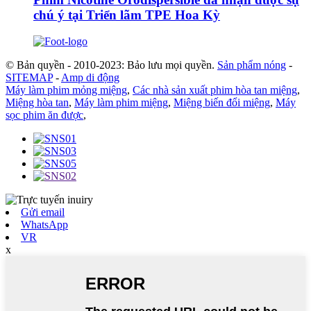
chú ý tại Triển lãm TPE Hoa Kỳ
© Bản quyền - 2010-2023: Bảo lưu mọi quyền.
Sản phẩm nóng
-
SITEMAP
-
Amp di động
Máy làm phim mỏng miệng
,
Các nhà sản xuất phim hòa tan miệng
,
Miệng hòa tan
,
Máy làm phim miệng
,
Miệng biến đổi miệng
,
Máy
sọc phim ăn được
,
Gửi email
WhatsApp
VR
x