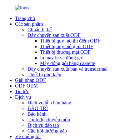
Trang chủ
Các sản phẩm
Chuẩn bị bể
Dây chuyền sản xuất ODF
Thiết bị quy mô thí điểm ODF
Thiết bị quy mô giữa ODF
Thiết bị thương mại ODF
In máy in và đóng gói
Máy đóng gói băng cassette
Dây chuyền sản xuất bản vá transdermal
Thiết bị phụ kiện
Giải pháp ODF
ODF OEM
Tin tức
Dịch vụ
Dịch vụ tiền bán hàng
BẢO TRÌ
Bảo hành
Trình độ chuyên môn
Dịch vụ đào tạo
Câu hỏi thường gặp
Về chúng tôi