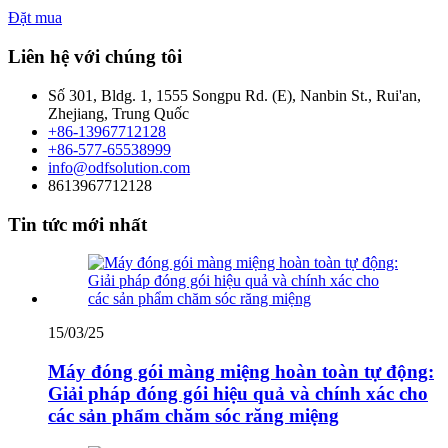
Đặt mua
Liên hệ với chúng tôi
Số 301, Bldg. 1, 1555 Songpu Rd. (E), Nanbin St., Rui'an,
Zhejiang, Trung Quốc
+86-13967712128
+86-577-65538999
info@odfsolution.com
8613967712128
Tin tức mới nhất
15/03/25
Máy đóng gói màng miệng hoàn toàn tự động:
Giải pháp đóng gói hiệu quả và chính xác cho
các sản phẩm chăm sóc răng miệng