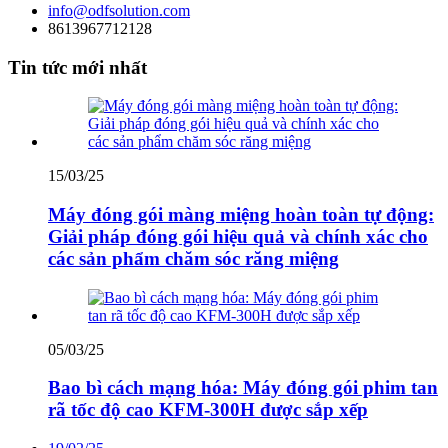
info@odfsolution.com
8613967712128
Tin tức mới nhất
15/03/25
Máy đóng gói màng miệng hoàn toàn tự động:
Giải pháp đóng gói hiệu quả và chính xác cho
các sản phẩm chăm sóc răng miệng
05/03/25
Bao bì cách mạng hóa: Máy đóng gói phim tan
rã tốc độ cao KFM-300H được sắp xếp