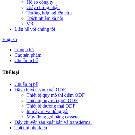
Hồ sơ công ty
Giấy chứng nhận
Trường hợp nghiên cứu
Trách nhiệm xã hội
VR
Liên hệ với chúng tôi
English
Trang chủ
Các sản phẩm
Chuẩn bị bể
Thể loại
Chuẩn bị bể
Dây chuyền sản xuất ODF
Thiết bị quy mô thí điểm ODF
Thiết bị quy mô giữa ODF
Thiết bị thương mại ODF
In máy in và đóng gói
Máy đóng gói băng cassette
Dây chuyền sản xuất bản vá transdermal
Thiết bị phụ kiện