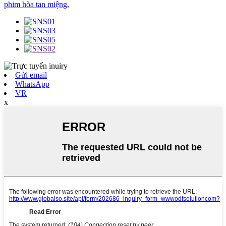
phim hòa tan miệng
,
Gửi email
WhatsApp
VR
x