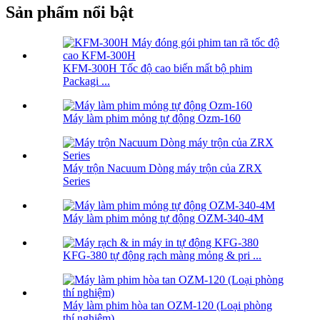
Sản phẩm nổi bật
KFM-300H Tốc độ cao biến mất bộ phim
Packagi ...
Máy làm phim mỏng tự động Ozm-160
Máy trộn Nacuum Dòng máy trộn của ZRX
Series
Máy làm phim mỏng tự động OZM-340-4M
KFG-380 tự động rạch màng mỏng & pri ...
Máy làm phim hòa tan OZM-120 (Loại phòng
thí nghiệm)