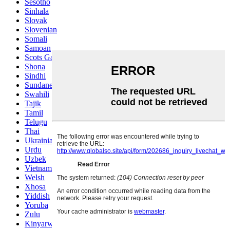
Sesotho
Sinhala
Slovak
Slovenian
Somali
Samoan
Scots Gaelic
Shona
Sindhi
Sundanese
Swahili
Tajik
Tamil
Telugu
Thai
Ukrainian
Urdu
Uzbek
Vietnamese
Welsh
Xhosa
Yiddish
Yoruba
Zulu
Kinyarwanda