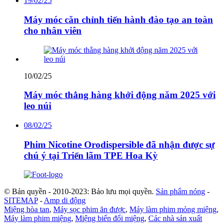
19/02/25
Máy móc căn chỉnh tiến hành đào tạo an toàn
cho nhân viên
10/02/25
Máy móc thẳng hàng khởi động năm 2025 với
leo núi
08/02/25
Phim Nicotine Orodispersible đã nhận được sự
chú ý tại Triển lãm TPE Hoa Kỳ
© Bản quyền - 2010-2023: Bảo lưu mọi quyền.
Sản phẩm nóng
-
SITEMAP
-
Amp di động
Miệng hòa tan
,
Máy sọc phim ăn được
,
Máy làm phim mỏng miệng
,
Máy làm phim miệng
,
Miệng biến đổi miệng
,
Các nhà sản xuất