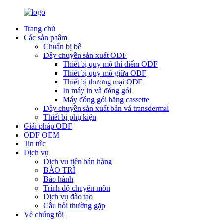
Trang chủ
Các sản phẩm
Chuẩn bị bể
Dây chuyền sản xuất ODF
Thiết bị quy mô thí điểm ODF
Thiết bị quy mô giữa ODF
Thiết bị thương mại ODF
In máy in và đóng gói
Máy đóng gói băng cassette
Dây chuyền sản xuất bản vá transdermal
Thiết bị phụ kiện
Giải pháp ODF
ODF OEM
Tin tức
Dịch vụ
Dịch vụ tiền bán hàng
BẢO TRÌ
Bảo hành
Trình độ chuyên môn
Dịch vụ đào tạo
Câu hỏi thường gặp
Về chúng tôi